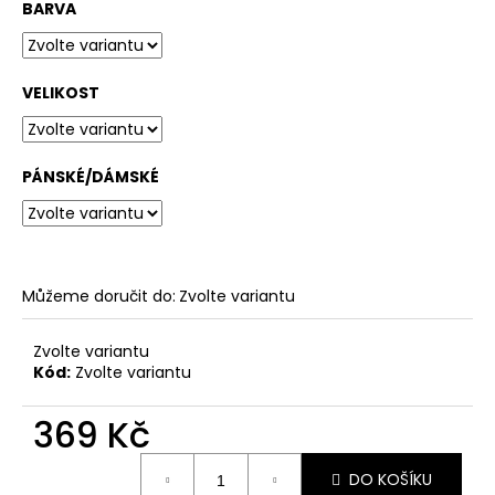
č
BARVA
u
j
e
VELIKOST
m
e
PÁNSKÉ/DÁMSKÉ
JSEM
PROSTĚ
ZMRD
399
Kč
Můžeme doručit do:
Zvolte variantu
Zvolte variantu
Kód:
Zvolte variantu
369 Kč
Měrná
DO KOŠÍKU
cena: