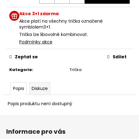
Akce 3+1 zdarma
Akce platí na všechny trička označené
symblolem3+1.
Trička lze libovolně kombinovat.
Podmínky akce
Zeptat se
Sdílet
Kategorie
:
Trička
Popis
Diskuze
Popis produktu není dostupný
Z
á
Informace pro vás
p