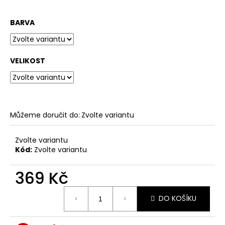
č
u
j
BARVA
e
m
e
VELIKOST
PÁNSKÉ
TRIČKO
NEJSEM
GYNEKOLOG
Můžeme doručit do:
Zvolte variantu
369
Kč
Zvolte variantu
Kód:
Zvolte variantu
369 Kč
Měrná
DO KOŠÍKU
cena: