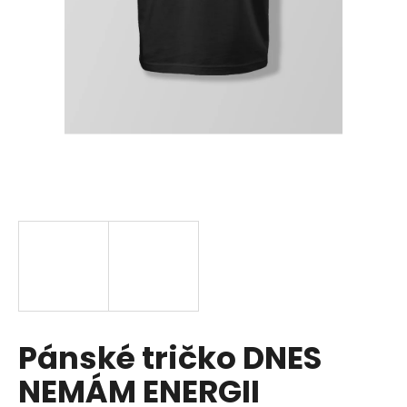
a
j
í
t
?
HLEDAT
D
o
p
Pánské tričko DNES
o
r
NEMÁM ENERGII
u