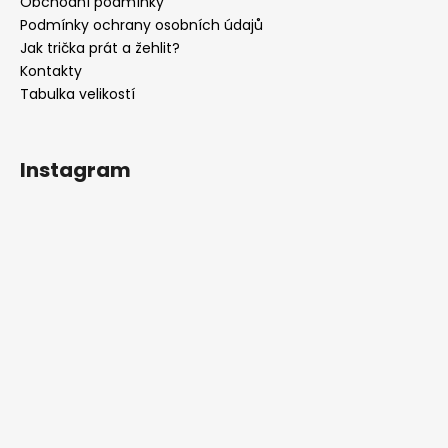
t
Obchodní podmínky
í
Podmínky ochrany osobních údajů
Jak trička prát a žehlit?
Kontakty
Tabulka velikostí
Instagram