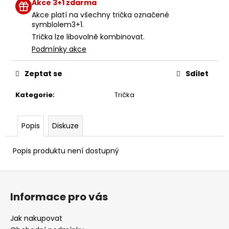
Akce 3+1 zdarma
Akce platí na všechny trička označené
symblolem3+1.
Trička lze libovolně kombinovat.
Podmínky akce
Zeptat se
Sdílet
Kategorie
:
Trička
Popis
Diskuze
Popis produktu není dostupný
Z
á
Informace pro vás
p
a
Jak nakupovat